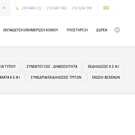
210 6468 222
210 6447 002
210 3244 390
en
ΕΚΠΑΙΔΕΥΣΗ-ΕΝΗΜΕΡΩΣΗ
ΚΟΙΝΟΥ
ΥΠΟΣΤΗΡΙΞΗ
ΔΩΡΕΑ
ΤΙΑ ΤΥΠΟΥ
ΣΥΝΕΝΤΕΥΞΕΙΣ - ΔΗΜΟΣΙΟΤΗΤΑ
ΕΚΔΗΛΩΣΕΙΣ Κ.Ε.Φ.Ι.
ΑΤΑ Κ.Ε.Φ.Ι
ΣΥΝΕΔΡΙΑ/ΕΚΔΗΛΩΣΕΙΣ ΤΡΙΤΩΝ
ΕΝΩΣΗ ΑΣΘΕΝΩΝ