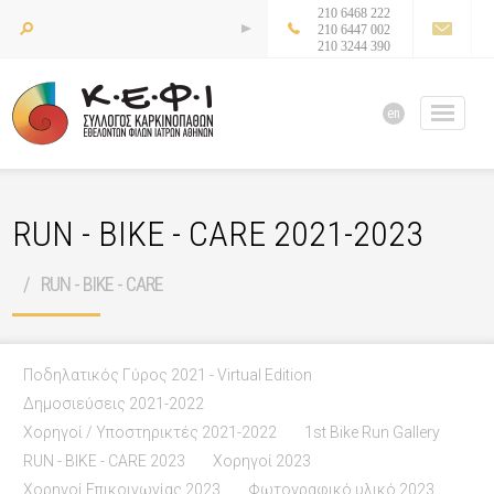
210 6468 222
210 6447 002
210 3244 390
en
RUN - BIKE - CARE 2021-2023
RUN - BIKE - CARE
Ποδηλατικός Γύρος 2021 - Virtual Edition
Δημοσιεύσεις 2021-2022
Χορηγοί / Υποστηρικτές 2021-2022
1st Bike Run Gallery
RUN - BIKE - CARE 2023
Χορηγοί 2023
Χορηγοί Επικοινωνίας 2023
Φωτογραφικό υλικό 2023