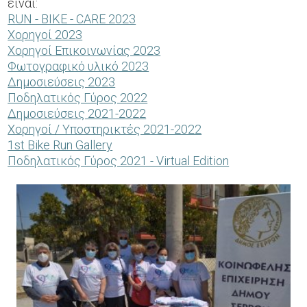
είναι:
RUN - BIKE - CARE 2023
Χορηγοί 2023
Χορηγοί Επικοινωνίας 2023
Φωτογραφικό υλικό 2023
Δημοσιεύσεις 2023
Ποδηλατικός Γύρος 2022
Δημοσιεύσεις 2021-2022
Χορηγοί / Υποστηρικτές 2021-2022
1st Bike Run Gallery
Ποδηλατικός Γύρος 2021 - Virtual Edition