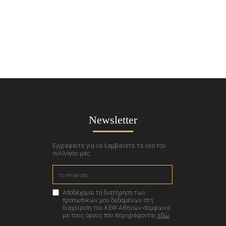
Newsletter
Εγγραφείτε για να λαμβάνετε τα νέα του
συλλόγου μας.
Αποδέχομαι τη διατήρηση των
προσωπικών μου δεδομένων στη
διαχείριση του ΚΕΦΙ Αθηνών σύμφωνα
με τους όρους που περιγράφονται
εδώ
.