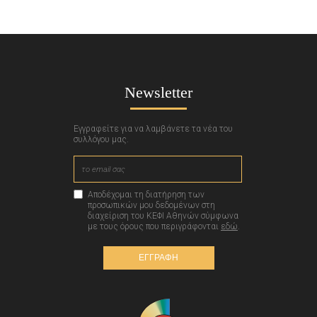
Newsletter
Εγγραφείτε για να λαμβάνετε τα νέα του
συλλόγου μας.
Αποδέχομαι τη διατήρηση των
προσωπικών μου δεδομένων στη
διαχείριση του ΚΕΦΙ Αθηνών σύμφωνα
με τους όρους που περιγράφονται
εδώ
.
ΕΓΓΡΑΦΗ