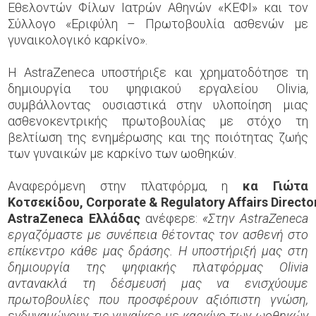
Εθελοντών Φίλων Ιατρών Αθηνών «ΚΕΦΙ» και τον
Σύλλογο «Εριφύλη – Πρωτοβουλία ασθενών με
γυναικολογικό καρκίνο».
Η AstraZeneca υποστήριξε και χρηματοδότησε τη
δημιουργία του ψηφιακού εργαλείου Olivia,
συμβάλλοντας ουσιαστικά στην υλοποίηση μιας
ασθενοκεντρικής πρωτοβουλίας με στόχο τη
βελτίωση της ενημέρωσης και της ποιότητας ζωής
των γυναικών με καρκίνο των ωοθηκών.
Αναφερόμενη στην πλατφόρμα, η
κα Γιώτα
Κοτσεκίδου,
Corporate
&
Regulatory
Affairs
Directo
AstraZeneca Ελλάδας
ανέφερε:
«Στην AstraZeneca
εργαζόμαστε με συνέπεια θέτοντας τον ασθενή στο
επίκεντρο κάθε μας δράσης. Η υποστήριξή μας στη
δημιουργία της ψηφιακής πλατφόρμας Olivia
αντανακλά τη δέσμευσή μας να ενισχύουμε
πρωτοβουλίες που προσφέρουν αξιόπιστη γνώση,
ενδυναμώνουν τις γυναίκες με καρκίνο των ωοθηκών