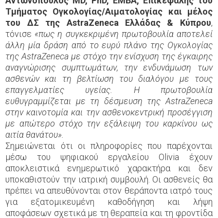
Αντωνόπουλος
MD
,
PhD
,
EMBA
, Επικεφαλής του
Τμήματος Ογκολογίας/Αιματολογίας και μέλος
του ΔΣ της
AstraZeneca
Ελλάδας & Κύπρου
,
τόνισε
«πως η συγκεκριμένη πρωτοβουλία αποτελεί
άλλη μία δράση από το ευρύ πλάνο της Ογκολογίας
της
AstraZeneca
με στόχο την ενίσχυση της έγκαιρης
αναγνώρισης συμπτωμάτων, την ενδυνάμωση των
ασθενών και τη βελτίωση του διαλόγου με τους
επαγγελματίες υγείας. Η πρωτοβουλία
ευθυγραμμίζεται με τη δέσμευση της AstraZeneca
στην καινοτομία και την ασθενοκεντρική προσέγγιση
με απώτερο στόχο την εξάλειψη του καρκίνου ως
αιτία θανάτου».
Σημειώνεται ότι οι πληροφορίες που παρέχονται
μέσω του ψηφιακού εργαλείου Olivia έχουν
αποκλειστικά ενημερωτικό χαρακτήρα και δεν
υποκαθιστούν την ιατρική συμβουλή. Οι ασθενείς θα
πρέπει να απευθύνονται στον θεράποντα ιατρό τους
για εξατομικευμένη καθοδήγηση και λήψη
αποφάσεων σχετικά με τη θεραπεία και τη φροντίδα