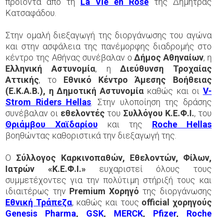
προϊόντα από τη
La Vie en Rose
της Δήμητρας
Κατσαφάδου.
Στην ομαλή διεξαγωγή της διοργάνωσης του αγώνα
και στην ασφάλεια της πανέμορφης διαδρομής στο
κέντρο της Αθήνας συνέβαλαν ο
Δήμος Αθηναίων
, η
Ελληνική Αστυνομία
, η
Διεύθυνση Τροχαίας
Αττικής
, το
Εθνικό Κέντρο Άμεσης Βοήθειας
(Ε.Κ.Α.Β.), η Δημοτική Αστυνομία
καθώς και οι
V-
Strom Riders Hellas
. Στην υλοποίηση της δράσης
συνέβαλαν οι
εθελοντές
του
Συλλόγου Κ.Ε.Φ.Ι.
, του
Θριάμβου Χαϊδαρίου
και της
Roche Hellas
βοηθώντας καθοριστικά την διεξαγωγή της.
Ο
Σύλλογος Καρκινοπαθών, Εθελοντών, Φίλων,
Ιατρών «Κ.Ε.Φ.Ι.»
ευχαριστεί όλους τους
συμμετέχοντες για την πολύτιμη στήριξή τους και
ιδιαιτέρως την
Premium
Χορηγό
της διοργάνωσης
Εθνική Τράπεζα
, καθώς και τους
official
χορηγούς
Genesis Pharma
,
GSK
,
MERCK
,
Pfizer
,
Roche