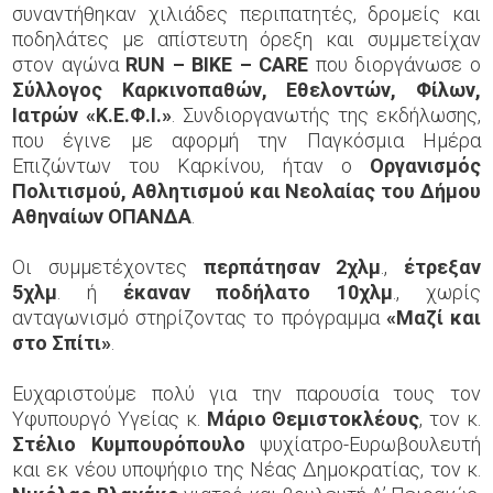
συναντήθηκαν χιλιάδες περιπατητές, δρομείς και
ποδηλάτες με απίστευτη όρεξη και συμμετείχαν
στον αγώνα
RUN
–
BIKE
–
CARE
που διοργάνωσε ο
Σύλλογος Καρκινοπαθών, Εθελοντών, Φίλων,
Ιατρών «Κ.Ε.Φ.Ι.»
. Συνδιοργανωτής της εκδήλωσης,
που έγινε με αφορμή την Παγκόσμια Ημέρα
Επιζώντων του Καρκίνου, ήταν ο
Οργανισμός
Πολιτισμού, Αθλητισμού και Νεολαίας του Δήμου
Αθηναίων ΟΠΑΝΔΑ
.
Οι συμμετέχοντες
περπάτησαν 2χλμ
.,
έτρεξαν
5χλμ
. ή
έκαναν ποδήλατο 10χλμ
., χωρίς
ανταγωνισμό στηρίζοντας το πρόγραμμα
«Μαζί και
στο Σπίτι»
.
Ευχαριστούμε πολύ για την παρουσία τους τον
Υφυπουργό Υγείας κ.
Μάριο Θεμιστοκλέους
, τον κ.
Στέλιο Κυμπουρόπουλο
ψυχίατρο-Ευρωβουλευτή
και εκ νέου υποψήφιο της Νέας Δημοκρατίας, τον κ.