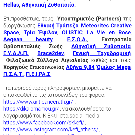
Hellas
,
Αθηναϊκή Ζυθοποιία
.
Επιπροσθέτως, τους
Υποστηρικτές (
Partners
)
της
διοργάνωσης
Εθνική Τράπεζα
,
Meteorites Creative
Space
,
Τρία Έψιλον
,
OLISTIC
,
La Vie en Rose
,
Aegean beauty
,
Ε.Σ.Ο.Α.
,
Εκστρατεία
Ορθοπεταλιές Ζωής
,
Αθηναϊκή Ζυθοποιία
,
Ε.Υ.Δ.Α.Π.
,
Brace2dev
,
Γενική Ταχυδρομική
,
Φιλοζωικό Σύλλογο Αιγιαλείας
καθώς και τους
Χορηγούς Επικοινωνίας
Αθήνα 9,84
,
Όμιλος Mega
,
Π.Σ.Α.Τ.
,
Π.Ε.Ι.ΡΑ.Σ
.
Για περισσότερες πληροφορίες, μπορείτε να
επισκεφθείτε τις ιστοσελίδες του φορέα
https://www.anticancerath.gr/
,
https://dikaiomamou.gr/
, να ακολουθήσετε το
λογαριασμό του Κ.Ε.Φ.Ι. στα social media
https://www.facebook.com/skkefi/
,
https://www.instagram.com/kefi_athens/
,