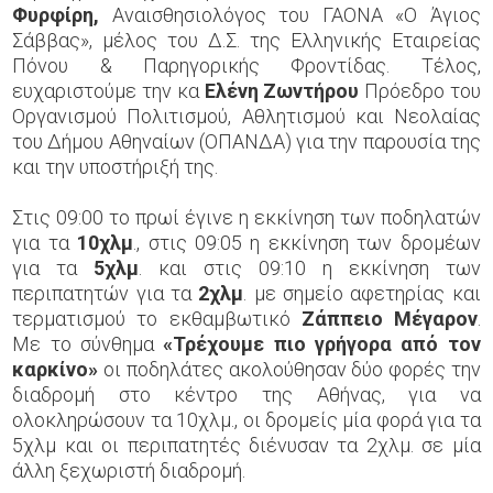
Φυρφίρη,
Αναισθησιολόγος του ΓΑΟΝΑ «Ο Άγιος
Σάββας», μέλος του Δ.Σ. της Ελληνικής Εταιρείας
Πόνου & Παρηγορικής Φροντίδας. Τέλος,
ευχαριστούμε την κα
Ελένη
Ζωντήρου
Πρόεδρο του
Οργανισμού Πολιτισμού, Αθλητισμού και Νεολαίας
του Δήμου Αθηναίων (ΟΠΑΝΔΑ) για την παρουσία της
και την υποστήριξή της.
Στις 09:00 το πρωί έγινε η εκκίνηση των ποδηλατών
για τα
10χλμ
., στις 09:05 η εκκίνηση των δρομέων
για τα
5χλμ
. και στις 09:10 η εκκίνηση των
περιπατητών για τα
2χλμ
. με σημείο αφετηρίας και
τερματισμού το εκθαμβωτικό
Ζάππειο Μέγαρον
.
Με το σύνθημα
«Τρέχουμε πιο γρήγορα από τον
καρκίνο»
οι ποδηλάτες ακολούθησαν δύο φορές την
διαδρομή στο κέντρο της Αθήνας, για να
ολοκληρώσουν τα 10χλμ., οι δρομείς μία φορά για τα
5χλμ και οι περιπατητές διένυσαν τα 2χλμ. σε μία
άλλη ξεχωριστή διαδρομή.