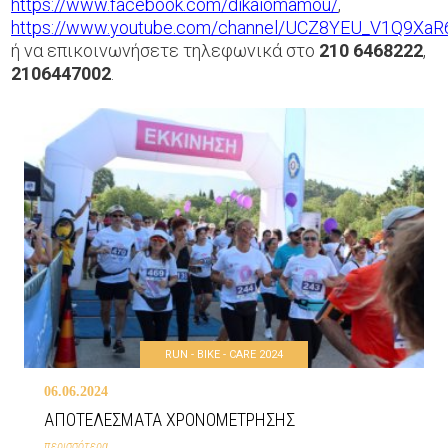
https://www.facebook.com/dikaiomamou/
,
https://www.youtube.com/channel/UCZ8YEU_V1Q9XaR6
ή να επικοινωνήσετε τηλεφωνικά στο
210 6468222
,
2106447002
.
RUN - BIKE - CARE 2024
06.06.2024
ΑΠΟΤΕΛΕΣΜΑΤΑ ΧΡΟΝΟΜΕΤΡΗΣΗΣ
περισσότερα