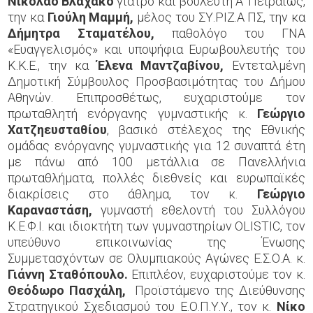
Νικόλαο Βλαχάκο
γιατρό και βουλευτή Α’ Πειραιώς,
την κα
Γιούλη
Μαμμή,
μέλος του ΣΥ.ΡΙΖ.Α ΠΣ, την κα
Δήμητρα
Σταματέλου,
παθολόγο του ΓΝΑ
«Ευαγγελισμός» και υποψήφια Ευρωβουλευτής του
Κ.Κ.Ε., την κα
Έλενα Μαντζαβίνου,
Εντεταλμένη
Δημοτική Σύμβουλος Προσβασιμότητας του Δήμου
Αθηνών. Επιπροσθέτως, ευχαριστούμε τον
πρωταθλητή ενόργανης γυμναστικής κ.
Γεώργιο
Χατζηευσταθίου
, βασικό στέλεχος της Εθνικής
ομάδας ενόργανης γυμναστικής για 12 συναπτά έτη
με πάνω από 100 μετάλλια σε Πανελλήνια
πρωταθλήματα, πολλές διεθνείς και ευρωπαϊκές
διακρίσεις στο άθλημα, τον κ.
Γεώργιο
Καραναστάση,
γυμναστή εθελοντή του Συλλόγου
Κ.Ε.Φ.Ι. και ιδιοκτήτη των γυμναστηρίων OLISTIC,
τον
υπεύθυνο επικοινωνίας της Ένωσης
Συμμετασχόντων σε Ολυμπιακούς Αγώνες Ε.Σ.Ο.Α. κ.
Γιάννη Σταθόπουλο.
Επιπλέον, ευχαριστούμε τον κ.
Θεόδωρο Πασχάλη,
Προϊστάμενο της Διεύθυνσης
Στρατηγικού Σχεδιασμού του Ε.Ο.Π.Υ.Υ., τον κ.
Νίκο