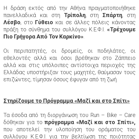
Η δράση εκτός από την Αθήνα πραγματοποιήθηκε
πανελλαδικά και στη
Τρίπολη
, στη
Σπάρτη
, στη
Λέσβο
, στο
Γύθειο
και σε άλλες πόλεις κάνοντας
πράξη το σύνθημα του συλλόγου Κ.Ε.Φ.Ι.
«Τρέχουμε
Πιο Γρήγορα Από Τον Καρκίνο»
.
Οι περιπατητές, οι δρομείς, οι ποδηλάτες, οι
εθελοντές αλλά και όσοι βρέθηκαν στο Ζάππειο
αλλά και στις υπόλοιπες αντίστοιχα περιοχές της
Ελλάδας υποστήριξαν τους μαχητές, θαύμασαν τους
επιζώντες, τίμησαν όσους έφυγαν από τη ζωή.
Στηρίζουμε το Πρόγραμμα «Μαζί και στο Σπίτι»
Τα έσοδα από τη διοργάνωση του Run – Bike – Care
δόθηκαν για το
πρόγραμμα «Μαζί και στο Σπίτι»,
που αποτελεί την υλοποίηση του οράματος του
συλλόγου Κ.Ε.Φ.Ι. για την βελτίωση της ποιότητας