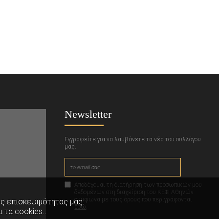
Newsletter
Εγγραφείτε για να λαμβάνετε τα νέα του συλλόγου
μας.
Αποδέχομαι τη διατήρηση των προσωπικών μου
δεδομένων στη διαχείριση του ΚΕΦΙ Αθηνών
σύμφωνα με τους όρους που περιγράφονται
ης επισκεψιμότητας μας.
εδώ
.
ι τα cookies..