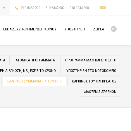
210 6468 222
210 6447 002
210 3244 390
en
ΕΚΠΑΙΔΕΥΣΗ-ΕΝΗΜΕΡΩΣΗ
ΚΟΙΝΟΥ
ΥΠΟΣΤΗΡΙΞΗ
ΔΩΡΕΑ
ΑΤΑ
ΑΤΟΜΙΚΑ ΠΡΟΓΡΑΜΜΑΤΑ
ΠΡΟΓΡΑΜΜΑ ΜΑΖΙ ΚΑΙ ΣΤΟ ΣΠΙΤΙ
Η ΔΙΑΓΝΩΣΗ, ΝΑΙ, ΕΧΕΙΣ ΤΟ ΧΡΟΝΟ
ΥΠΟΣΤΗΡΙΞΗ ΣΤΟ ΝΟΣΟΚΟΜΕΙΟ
ΕΛΛΗΝΙΚΗ ΣΥΜΜΑΧΙΑ ΓΙΑ ΤΟΝ HPV
ΚΑΡΚΙΝΟΣ ΤΟΥ ΠΑΓΚΡΕΑΤΟΣ
ΦΙΛΟΞΕΝΙΑ ΑΣΘΕΝΩΝ