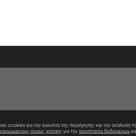
ιεί cookies για την ευκολία της περιήγησης
και την ανάλυση τ
νανεωμένους όρους χρήσης
για την
προστασία δεδομένων
κα