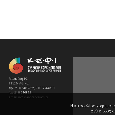
Βολανάκη 19,
11526, Αθήνα
τηλ: 210 6468222, 210 3244390
fax: 210 6468221
e-mail: info@anticancerath.gr
Η ιστοσελίδα χρησιμοπο
Δείτε τους
α