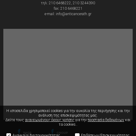
τηλ: 210 6468222, 210 3244390
fax: 210 6468221
e-mail: info@anticancerath.gr
Η ιστοσελίδα χρησιμοποιεί cookies για την ευκολία της περιήγησης
και την
ανάλυση της επισκεψιμότητας μας.
Δείτε τους
ανανεωμένους όρους χρήσης
για την
προστασία δεδομένων
και
τα cookies..
Αναγκαία/Λειτουργικότητας
Επιδόσεων/Επισκεψιμότητας