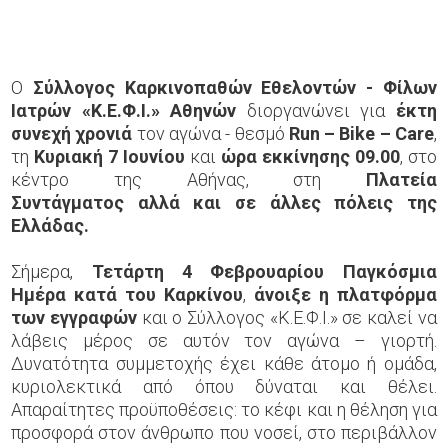
Ο
Σύλλογος Καρκινοπαθών Εθελοντών - Φίλων
Ιατρών «Κ.Ε.Φ.Ι.» Αθηνών
διοργανώνει για
έκτη
συνεχή χρονιά
τον αγώνα - θεσμό
Run – Bike – Care
,
τη
Κυριακή 7 Ιουνίου
και
ώρα εκκίνησης 09.00
, στο
κέντρο της Αθήνας, στη
Πλατεία
Συντάγματος αλλά και σε άλλες πόλεις της
Ελλάδας.
Σήμερα,
Τετάρτη 4 Φεβρουαρίου Παγκόσμια
Ημέρα κατά του Καρκίνου
,
άνοιξε η πλατφόρμα
των εγγραφών
και ο Σύλλογος «Κ.Ε.Φ.Ι.» σε καλεί να
λάβεις μέρος σε αυτόν τον αγώνα – γιορτή.
Δυνατότητα συμμετοχής έχει κάθε άτομο ή ομάδα,
κυριολεκτικά από όπου δύναται και θέλει.
Απαραίτητες προϋποθέσεις: το κέφι και η θέληση για
προσφορά στον άνθρωπο που νοσεί, στο περιβάλλον