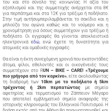
του και στο σύνολο της κοινωνίας. Η αξία του
εξοπλισμού και της συμμετοχής ανέρχεται στα 8€
για περπάτημα και στα 12€ για τρέξιμο ή ποδήλατο.
Στην τιμή αυτήσυμπεριλαμβάνεται το σακίδιο και η
μπλούζα του αγώνα καθώς και το νούμερο και η
χρονομέτρηση για όσους συμμετέχουν για τρέξιμο ή
ποδήλατο. Οι εγγραφές θα γίνονται αποκλειστικά
ηλεκτρονικά
εδώ
, ενώ έχετε τη δυνατότητα για
ατομικές και ομαδικές εγγραφές.
Θα είναι η έκτη συνεχόμενη χρονιά που εκατοντάδες
άτομα, φίλοι, εθελοντές και οι οικογένειές τους
συμμετέχουν στο R
UN – BIKE – CARE! «Τρέχουμε
πιο γρήγορα από τον καρκίνο»
, είτε ακολουθώντας
τη διαδρομή των
10km με το ποδήλατο ή 5km
τρέχοντας ή 2km περπατώντας
με σημείο
αφετηρίας και τερματισμού το Ζάππειον Μέγαρο
που αποτελεί εμβληματικό σημείο αναφοράς της
ιστορικής κληρονομιάς του Ελληνικού Πολιτισμού. Η
δράση εκτός από την Αθήνα θα πραγματοποιηθεί και