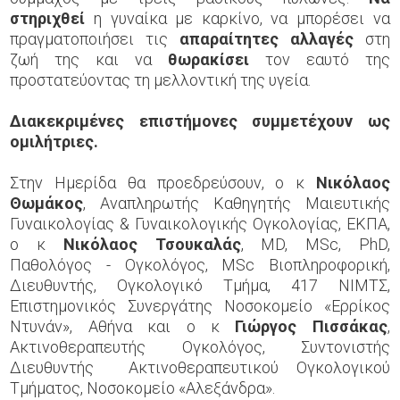
στηριχθεί
η γυναίκα με καρκίνο, να μπορέσει να
πραγματοποιήσει τις
απαραίτητες αλλαγές
στη
ζωή της και να
θωρακίσει
τον εαυτό της
προστατεύοντας τη μελλοντική της υγεία.
Διακεκριμένες επιστήμονες συμμετέχουν ως
ομιλήτριες.
Στην Ημερίδα θα προεδρεύσουν, ο κ
Νικόλαος
Θωμάκος
, Αναπληρωτής Καθηγητής Μαιευτικής
Γυναικολογίας & Γυναικολογικής Ογκολογίας, ΕΚΠΑ,
ο κ
Νικόλαος Τσουκαλάς
, MD, MSc, PhD,
Παθολόγος - Ογκολόγος, MSc Βιοπληροφορική,
Διευθυντής, Ογκολογικό Τμήμα, 417 ΝΙΜΤΣ,
Επιστημονικός Συνεργάτης Νοσοκομείο «Ερρίκος
Ντυνάν», Αθήνα και ο κ
Γιώργος Πισσάκας
,
Ακτινοθεραπευτής Ογκολόγος, Συντονιστής
Διευθυντής Ακτινοθεραπευτικού Ογκολογικού
Τμήματος, Νοσοκομείο «Αλεξάνδρα».