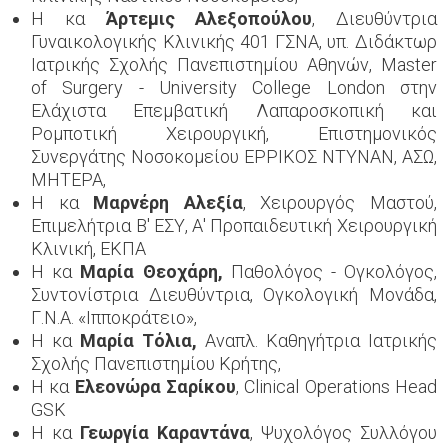
Η κα
Άρτεμις Αλεξοπούλου
, Διευθύντρια
Γυναικολογικής Κλινικής 401 ΓΣΝΑ, υπ. Διδάκτωρ
Ιατρικής Σχολής Πανεπιστημίου Αθηνών, Master
of Surgery - University College London στην
Ελάχιστα Επεμβατική Λαπαροσκοπική και
Ρομποτική Χειρουργική, Επιστημονικός
Συνεργάτης Νοσοκομείου ΕΡΡΙΚΟΣ ΝΤΥΝΑΝ, ΑΣΩ,
ΜΗΤΕΡΑ,
Η κα
Μαρνέρη Αλεξία
, Χειρουργός Μαστού,
Επιμελήτρια Β' ΕΣΥ, Α' Προπαιδευτική Χειρουργική
Κλινική, ΕΚΠΑ
Η κα
Μαρία Θεοχάρη,
Παθολόγος - Ογκολόγος,
Συντονίστρια Διευθύντρια, Ογκολογική Μονάδα,
Γ.Ν.Α. «Ιπποκράτειο»,
Η κα
Μαρία Τόλια,
Αναπλ. Καθηγήτρια Ιατρικής
Σχολής Πανεπιστημίου Κρήτης,
Η κα
Ελεονώρα
Σαρίκου
, Clinical Operations Head
GSK
Η κα
Γεωργία Καραντάνα
, Ψυχολόγος Συλλόγου