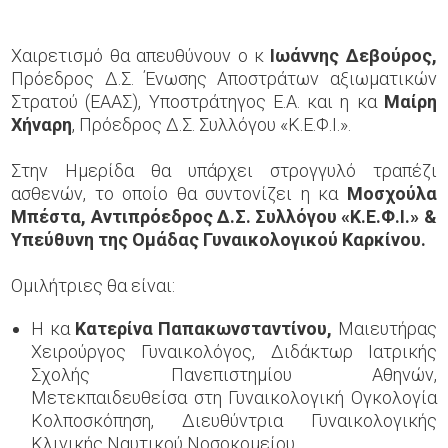
Χαιρετισμό θα απευθύνουν ο κ
Ιωάννης Δεβούρος,
Πρόεδρος Δ.Σ. Ένωσης Αποστράτων αξιωματικών
Στρατού (ΕΑΑΣ), Υποστράτηγος Ε.Α.
και η κα
Μαίρη
Χήναρη
, Πρόεδρος Δ.Σ. Συλλόγου «Κ.Ε.Φ.Ι.».
Στην Ημερίδα θα υπάρχει στρογγυλό τραπέζι
ασθενών, το οποίο θα συντονίζει η κα
Μοσχούλα
Μπέστα, Αντιπρόεδρος Δ.Σ. Συλλόγου «Κ.Ε.Φ.Ι.» &
Υπεύθυνη της Ομάδας Γυναικολογικού Καρκίνου.
Ομιλήτριες θα είναι:
Η κα
Κατερίνα Παπακωνσταντίνου,
Μαιευτήρας
Χειρούργος Γυναικολόγος, Διδάκτωρ Ιατρικής
Σχολής Πανεπιστημίου Αθηνών,
Μετεκπαιδευθείσα στη Γυναικολογική Ογκολογία
Κολποσκόπηση, Διευθύντρια Γυναικολογικής
Κλινικής Ναυτικού Νοσοκομείου,