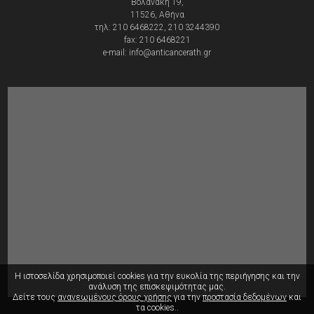
Βολανάκη 19,
11526, Αθήνα
τηλ: 210 6468222, 210 3244390
fax: 210 6468221
e-mail: info@anticancerath.gr
Η ιστοσελίδα χρησιμοποιεί cookies για την ευκολία της περιήγησης
και την
ανάλυση της επισκεψιμότητας μας.
Δείτε τους
ανανεωμένους όρους χρήσης
για την
προστασία δεδομένων
και
τα cookies..