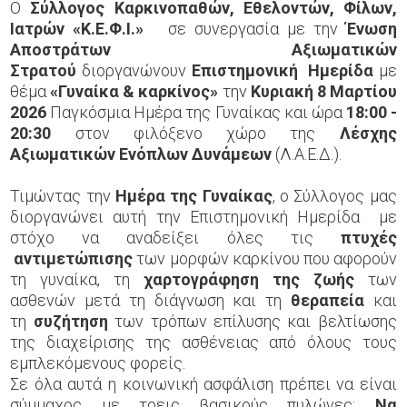
O
Σύλλογος Καρκινοπαθών, Εθελοντών, Φίλων,
Ιατρών «Κ.Ε.Φ.Ι.»
σε συνεργασία με την
Ένωση
Αποστράτων Αξιωματικών
Στρατού
διοργανώνουν
Επιστημονική
Ημερίδα
με
θέμα
«Γυναίκα & καρκίνος»
την
Κυριακή 8 Μαρτίου
2026
Παγκόσμια Ημέρα της Γυναίκας και ώρα
18:00 -
20:30
στον φιλόξενο χώρο της
Λέσχης
Αξιωματικών Ενόπλων Δυνάμεων
(Λ.Α.Ε.Δ.).
Τιμώντας την
Ημέρα της Γυναίκας
, ο Σύλλογος μας
διοργανώνει αυτή την Επιστημονική Ημερίδα με
στόχο να αναδείξει όλες τις
πτυχές
αντιμετώπισης
των μορφών καρκίνου που αφορούν
τη γυναίκα, τη
χαρτογράφηση της ζωής
των
ασθενών μετά τη διάγνωση και τη
θεραπεία
και
τη
συζήτηση
των τρόπων επίλυσης και βελτίωσης
της διαχείρισης της ασθένειας από όλους τους
εμπλεκόμενους φορείς.
Σε όλα αυτά η κοινωνική ασφάλιση πρέπει να είναι
σύμμαχος με τρεις βασικούς πυλώνες:
Να