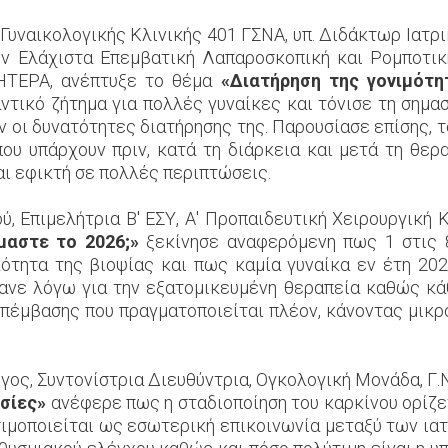
 Γυναικολογικής Κλινικής 401 ΓΣΝΑ, υπ. Διδάκτωρ Ιατ
στην Ελάχιστα Επεμβατική Λαπαροσκοπική και Ρομποτι
ΗΤΕΡΑ, ανέπτυξε το θέμα
«Διατήρηση της γονιμότη
αντικό ζήτημα για πολλές γυναίκες και τόνισε τη σημα
ν οι δυνατότητες διατήρησης της. Παρουσίασε επίσης, 
ου υπάρχουν πριν, κατά τη διάρκεια και μετά τη θερα
αι εφικτή σε πολλές περιπτώσεις.
ύ, Επιμελήτρια Β' ΕΣΥ, Α' Προπαιδευτική Χειρουργική 
μαστε το 2026;»
ξεκίνησε αναφερόμενη πως 1 στις 8
κότητα της βιοψίας και πως καμία γυναίκα εν έτη 20
ανε λόγω για την εξατομικευμένη θεραπεία καθώς κάθ
επέμβασης που πραγματοποιείται πλέον, κάνοντας μικ
γος, Συντονίστρια Διευθύντρια, Ογκολογική Μονάδα, Γ.Ν
σίες»
ανέφερε πως η σταδιοποίηση του καρκίνου ορίζετ
ιμοποιείται ως εσωτερική επικοινωνία μεταξύ των ιατ