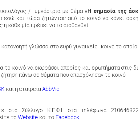
φυσιολόγος / Γυμνάστρια με θέμα
«Η σημασία της άσκ
 εδώ και τώρα ζητώντας από το κοινό να κάνει ασκή
ς η κάθε μία πρέπει να το αισθανθεί.
 κατανοητή γλώσσα στο ευρύ γυναικείο κοινό το οποί
α το κοινό να εκφράσει απορίες και ερωτήματα στις 
υζήτηση πάνω σε θέματα που απασχόλησαν το κοινό.
SK
και η εταιρεία
AbbVie
.
τε στο Σύλλογο Κ.Ε.Φ.Ι. στα τηλέφωνα 210646822
είτε το
Website
και το
Facebook
.