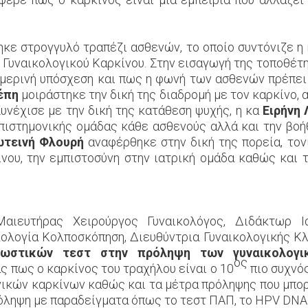
ηκε στρογγυλό τραπέζι ασθενών, το οποίο συντόνιζε η
ς Γυναικολογικού Καρκίνου. Στην εισαγωγή της τοποθέτησ
ημερινή υπόσχεση και πως η φωνή των ασθενών πρέπει
έπη
μοιράστηκε την δική της διαδρομή με τον καρκίνο, 
Συνέχισε με την δική της κατάθεση ψυχής, η κα
Ειρήνη 
πιστημονικής ομάδας κάθε ασθενούς αλλά και την βοή
τεινή Φλουρή
αναφέρθηκε στην δική της πορεία, τον
ίνου, την εμπιστοσύνη στην ιατρική ομάδα καθώς και 
Μαιευτήρας Χειρούργος Γυναικολόγος, Διδάκτωρ Ι
ολογία Κολποσκόπηση, Διευθύντρια Γυναικολογικής Κλ
ωστικών τεστ στην πρόληψη των γυναικολογι
ος
ς πως ο καρκίνος του τραχήλου είναι ο 10
πιο συχνός
ικών καρκίνων καθώς και τα μέτρα πρόληψης που μπορεί
όληψη με παραδείγματα όπως το τεστ ΠΑΠ, το HPV DNA t