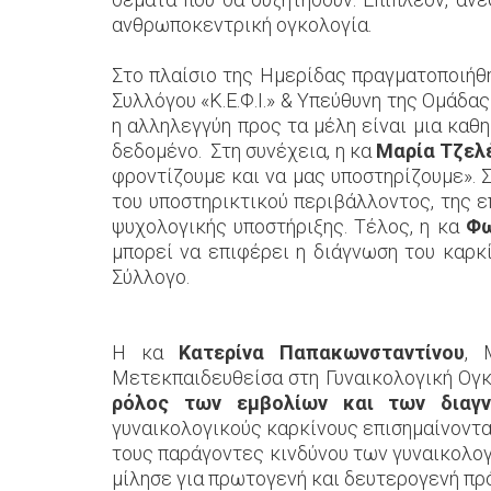
ανθρωποκεντρική ογκολογία.
Στο πλαίσιο της Ημερίδας πραγματοποιήθ
Συλλόγου «Κ.Ε.Φ.Ι.» & Υπεύθυνη της Ομάδα
η αλληλεγγύη προς τα μέλη είναι μια καθ
δεδομένο. Στη συνέχεια, η κα
Μαρία Τζελ
φροντίζουμε και να μας υποστηρίζουμε». 
του υποστηρικτικού περιβάλλοντος, της ε
ψυχολογικής υποστήριξης. Τέλος, η κα
Φω
μπορεί να επιφέρει η διάγνωση του καρκ
Σύλλογο.
Η κα
Κατερίνα Παπακωνσταντίνου
, 
Μετεκπαιδευθείσα στη Γυναικολογική Ογκ
ρόλος των εμβολίων και των διαγν
γυναικολογικούς καρκίνους επισημαίνοντα
τους παράγοντες κινδύνου των γυναικολογ
μίλησε για πρωτογενή και δευτερογενή πρ