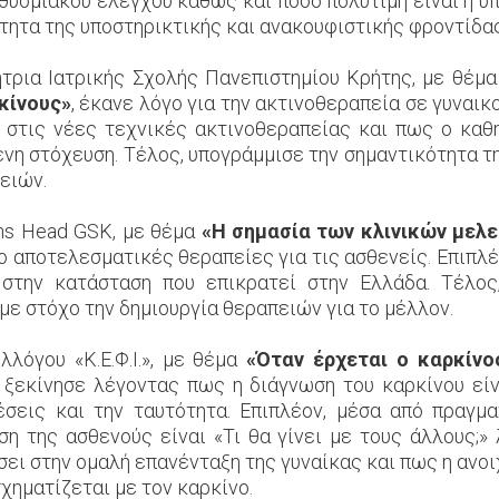
θυσμιακού ελέγχου καθώς και πόσο πολύτιμη είναι η 
τητα της υποστηρικτικής και ανακουφιστικής φροντίδας
τρια Ιατρικής Σχολής Πανεπιστημίου Κρήτης, με θέμ
κίνους»
, έκανε λόγο για την ακτινοθεραπεία σε γυναι
ε στις νέες τεχνικές ακτινοθεραπείας και πως ο καθ
ένη στόχευση. Τέλος, υπογράμμισε την σημαντικότητα 
ειών.
ions Head GSK, με θέμα
«Η σημασία των κλινικών μελ
ο αποτελεσματικές θεραπείες για τις ασθενείς. Επιπλ
 στην κατάσταση που επικρατεί στην Ελλάδα. Τέλο
με στόχο την δημιουργία θεραπειών για το μέλλον.
λλόγου «Κ.Ε.Φ.Ι.», με θέμα
«Όταν έρχεται ο καρκίν
ξεκίνησε λέγοντας πως η διάγνωση του καρκίνου είν
χέσεις και την ταυτότητα. Επιπλέον, μέσα από πραγμ
η της ασθενούς είναι «Τι θα γίνει με τους άλλους;
ει στην ομαλή επανένταξη της γυναίκας και πως η ανο
χηματίζεται με τον καρκίνο.