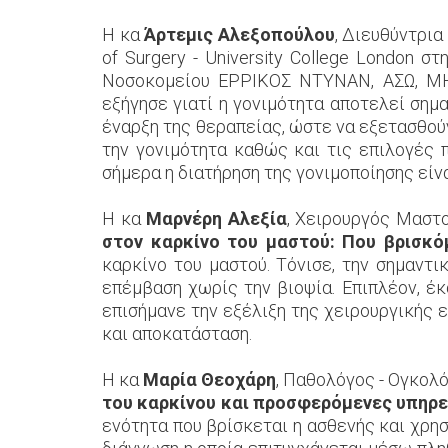
Η κα
Άρτεμις Αλεξοπούλου
, Διευθύντρια
of Surgery - University College London 
Νοσοκομείου ΕΡΡΙΚΟΣ ΝΤΥΝΑΝ, ΑΣΩ, Μ
εξήγησε γιατί η γονιμότητα αποτελεί σημ
έναρξη της θεραπείας, ώστε να εξετασθού
την γονιμότητα καθώς και τις επιλογές π
σήμερα η διατήρηση της γονιμοποίησης είν
Η κα
Μαρνέρη Αλεξία
, Χειρουργός Μαστο
στον καρκίνο του μαστού: Που βρισκό
καρκίνο του μαστού. Τόνισε, την σημαντι
επέμβαση χωρίς την βιοψία. Επιπλέον, έκ
επισήμανε την εξέλιξη της χειρουργικής 
και αποκατάσταση.
Η κα
Μαρία Θεοχάρη
, Παθολόγος - Ογκολό
του καρκίνου και προσφερόμενες υπηρε
ενότητα που βρίσκεται η ασθενής και χρησ