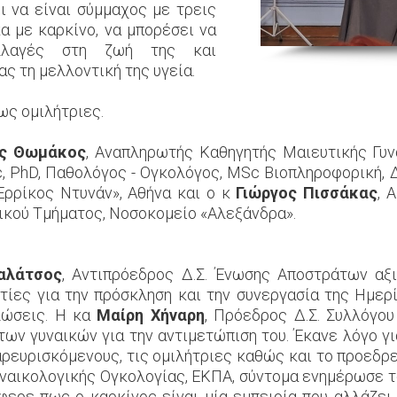
ι να είναι σύμμαχος με τρεις
α με καρκίνο, να μπορέσει να
αλλαγές στη ζωή της και
ς τη μελλοντική της υγεία.
ως ομιλήτριες.
ος Θωμάκος
, Αναπληρωτής Καθηγητής Μαιευτικής Γυν
c, PhD, Παθολόγος - Ογκολόγος, MSc Βιοπληροφορική, 
Ερρίκος Ντυνάν», Αθήνα και ο κ
Γιώργος Πισσάκας
, 
κού Τμήματος, Νοσοκομείο «Αλεξάνδρα».
αλάτσος
, Αντιπρόεδρος Δ.Σ. Ένωσης Αποστράτων αξ
στίες για την πρόσκληση και την συνεργασία της Ημερ
ηλώσεις. Η κα
Μαίρη Χήναρη
, Πρόεδρος Δ.Σ. Συλλόγου 
των γυναικών για την αντιμετώπιση του. Έκανε λόγο γ
αρευρισκόμενους, τις ομιλήτριες καθώς και το προεδρε
ναικολογικής Ογκολογίας, ΕΚΠΑ, σύντομα ενημέρωσε το
φερε πως ο καρκίνος είναι μία εμπειρία που αλλάζει 