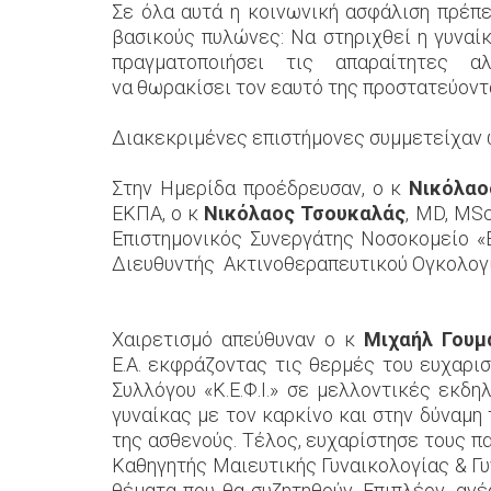
Σε όλα αυτά η κοινωνική ασφάλιση πρέπε
βασικούς πυλώνες: Να στηριχθεί η γυναίκ
πραγματοποιήσει τις απαραίτητες 
να θωρακίσει τον εαυτό της προστατεύοντα
Διακεκριμένες επιστήμονες συμμετείχαν 
Στην Ημερίδα προέδρευσαν, ο κ
Νικόλα
ΕΚΠΑ, ο κ
Νικόλαος Τσουκαλάς
, MD, MS
Επιστημονικός Συνεργάτης Νοσοκομείο «
Διευθυντής Ακτινοθεραπευτικού Ογκολογι
Χαιρετισμό απεύθυναν ο κ
Μιχαήλ Γουμ
Ε.Α. εκφράζοντας τις θερμές του ευχαρι
Συλλόγου «Κ.Ε.Φ.Ι.» σε μελλοντικές εκδ
γυναίκας με τον καρκίνο και στην δύναμη 
της ασθενούς. Τέλος, ευχαρίστησε τους π
Καθηγητής Μαιευτικής Γυναικολογίας & Γυ
θέματα που θα συζητηθούν. Επιπλέον, ανέ