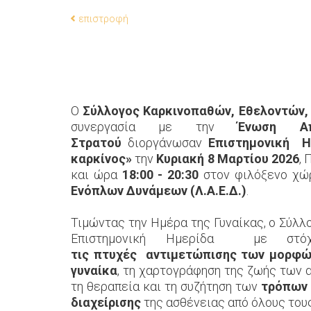
επιστροφή
O
Σύλλογος Καρκινοπαθών, Εθελοντών, Φ
συνεργασία με την
Ένωση Απ
Στρατού
διοργάνωσαν
Επιστημονική
Η
καρκίνος»
την
Κυριακή 8 Μαρτίου 2026
,
και ώρα
18:00 - 20:30
στον φιλόξενο χώ
Ενόπλων Δυνάμεων
(Λ.Α.Ε.Δ.)
.
Τιμώντας την Ημέρα της Γυναίκας, ο Σύλλ
Επιστημονική Ημερίδα με σ
τις
πτυχές
αντιμετώπισης
των μορφώ
γυναίκα
, τη χαρτογράφηση της ζωής των 
τη θεραπεία και τη συζήτηση των
τρόπων 
διαχείρισης
της ασθένειας από όλους του