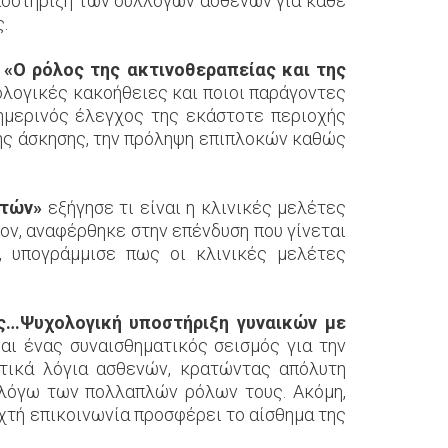
υποστήριξη των συλλόγων ασθενών για κάθε
.
α
«Ο ρόλος της ακτινοθεραπείας και της
κολογικές κακοήθειες και ποιοι παράγοντες
ημερινός έλεγχος της εκάστοτε περιοχής
της άσκησης, την πρόληψη επιπλοκών καθώς
ετών»
εξήγησε τι είναι η κλινικές μελέτες
έον, αναφέρθηκε στην επένδυση που γίνεται
ς, υπογράμμισε πως οι κλινικές μελέτες
ος…Ψυχολογική υποστήριξη γυναικών με
αι ένας συναισθηματικός σεισμός για την
ατικά λόγια ασθενών, κρατώντας απόλυτη
» λόγω των πολλαπλών ρόλων τους. Ακόμη,
ιχτή επικοινωνία προσφέρει το αίσθημα της