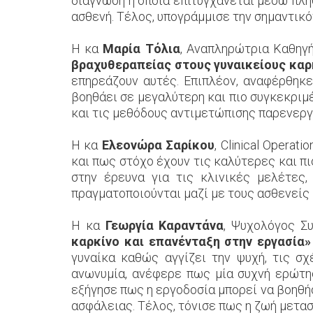
διάγνωση η οποία επιτυγχάνεται μέσω πλη
ασθενή. Τέλος, υπογράμμισε την σημαντικό
Η κα
Μαρία Τόλια
, Αναπληρώτρια Καθηγή
βραχυθεραπείας στους γυναικείους καρ
επηρεάζουν αυτές. Επιπλέον, αναφέρθηκ
βοηθάει σε μεγαλύτερη και πιο συγκεκριμ
και τις μεθόδους αντιμετώπισης παρενεργ
Η κα
Ελεονώρα
Σαρίκου
, Clinical Operat
και πως στόχο έχουν τις καλύτερες και πι
στην έρευνα για τις κλινικές μελέτες,
πραγματοποιούνται μαζί με τους ασθενείς 
Η κα
Γεωργία Καραντάνα
, Ψυχολόγος Συ
καρκίνο και επανένταξη στην εργασία»
γυναίκα καθώς αγγίζει την ψυχή, τις σ
ανωνυμία, ανέφερε πως μία συχνή ερώτησ
εξήγησε πως η εργοδοσία μπορεί να βοηθήσ
ασφάλειας. Τέλος, τόνισε πως η ζωή μετασ