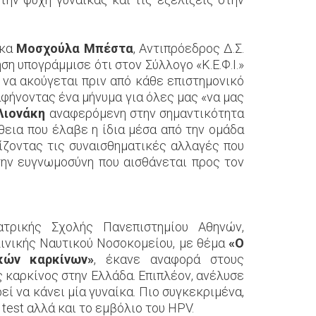
 κα
Μοσχούλα Μπέστα
, Αντιπρόεδρος Δ.Σ.
η υπογράμμισε ότι στον Σύλλογο «Κ.Ε.Φ.Ι.»
 να ακούγεται πριν από κάθε επιστημονικό
αφήνοντας ένα μήνυμα για όλες μας «να μας
Λιονάκη
αναφερόμενη στην σημαντικότητα
θεια που έλαβε η ίδια μέσα από την ομάδα
ίζοντας τις συναισθηματικές αλλαγές που
την ευγνωμοσύνη που αισθάνεται προς τον
ατρικής Σχολής Πανεπιστημίου Αθηνών,
ινικής Ναυτικού Νοσοκομείου, με θέμα
«Ο
κών καρκίνων»
, έκανε αναφορά στους
 καρκίνος στην Ελλάδα. Επιπλέον, ανέλυσε
 να κάνει μία γυναίκα. Πιο συγκεκριμένα,
est αλλά και το εμβόλιο του HPV.