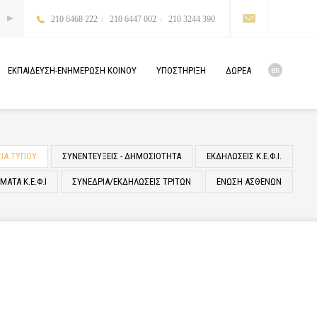
210 6468 222
210 6447 002
210 3244 390
en
ΕΚΠΑΙΔΕΥΣΗ-ΕΝΗΜΕΡΩΣΗ
ΚΟΙΝΟΥ
ΥΠΟΣΤΗΡΙΞΗ
ΔΩΡΕΑ
ΤΙΑ ΤΥΠΟΥ
ΣΥΝΕΝΤΕΥΞΕΙΣ - ΔΗΜΟΣΙΟΤΗΤΑ
ΕΚΔΗΛΩΣΕΙΣ Κ.Ε.Φ.Ι.
ΑΤΑ Κ.Ε.Φ.Ι
ΣΥΝΕΔΡΙΑ/ΕΚΔΗΛΩΣΕΙΣ ΤΡΙΤΩΝ
ΕΝΩΣΗ ΑΣΘΕΝΩΝ