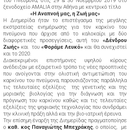
του Πνεύμονα, στις 29 & 30 Νοεμβρίου 2019 στο
ξενοδοχείο AMALIA στην Αθήνα με κεντρικό τίτλο
«Η Αναπνοή μας, η Ζωή μας»
Η Διημερίδα ήταν το επιστέγασμα της μεγάλης
εκστρατείας ενημέρωσης για τον καρκίνο του
πνεύμονα που άρχισε από το καλοκαίρι με δύο
διαφορετικές προσεγγίσεις, αυτή του
«Δένδρου
Ζωής»
και του
«Φοράμε Λευκό»
και θα συνεχιστεί
και το 2020.
Διακεκριμένοι επιστήμονες υψηλού κύρους
ανέδειξαν με εξαιρετικό τρόπο τις νέες προοπτικές
που ανοίγονται στην ολιστική αντιμετώπιση του
καρκίνου του πνεύμονα, παρουσιάζοντας παράλληλα
τις τελευταίες εξελίξεις της γενετικής και της
μοριακής βιολογίας για την διάγνωση και την
πρόγνωση του καρκίνου καθώς και τις τελευταίες
εξελίξεις της ψηφιακής τεχνολογίας που συνδράμει
την κλινική πράξη αλλά και την βιο-ιατρική έρευνα.
Την επίσημη έναρξη της Διημερίδας πραγματοποίησε
ο
καθ. κος Παναγιώτης Μπεχράκης
, ο οποίος, με