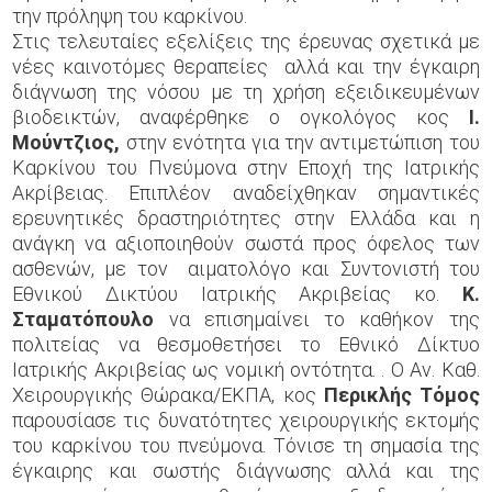
την πρόληψη του καρκίνου.
Στις τελευταίες εξελίξεις της έρευνας σχετικά με
νέες καινοτόμες θεραπείες αλλά και την έγκαιρη
διάγνωση της νόσου με τη χρήση εξειδικευμένων
βιοδεικτών, αναφέρθηκε ο ογκολόγος κος
Ι.
Μούντζιος,
στην ενότητα για την αντιμετώπιση του
Καρκίνου του Πνεύμονα στην Εποχή της Ιατρικής
Ακρίβειας. Επιπλέον αναδείχθηκαν σημαντικές
ερευνητικές δραστηριότητες στην Ελλάδα και η
ανάγκη να αξιοποιηθούν σωστά προς όφελος των
ασθενών, με τον αιματολόγο και Συντονιστή του
Εθνικού Δικτύου Ιατρικής Ακριβείας κο.
Κ.
Σταματόπουλο
να επισημαίνει το καθήκον της
πολιτείας να θεσμοθετήσει το Εθνικό Δίκτυο
Ιατρικής Ακριβείας ως νομική οντότητα. . Ο Αν. Καθ.
Χειρουργικής Θώρακα/ΕΚΠΑ, κος
Περικλής Τόμος
παρουσίασε τις δυνατότητες χειρουργικής εκτομής
του καρκίνου του πνεύμονα. Τόνισε τη σημασία της
έγκαιρης και σωστής διάγνωσης αλλά και της