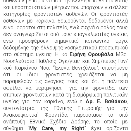
ασθενών με καρκίνο, και την έλλειψη κάθε πρόνοιας
και υποστηρικτικών μέτρων που υπάρχουν για άλλες
κατηγορίες φροντιστών ασθενών. Οι φροντιστές
ασθενών με καρκίνο, θεωρούνται δεδομένοι αλλά
είναι αόρατοι στη πολιτεία, ενώ συχνά ο ρόλος τους
δεν αναγνωρίζεται από τους επαγγελματίες υγείας,
ενώ προσφέρουν σημαντικό κοινωνικό έργο,
δεδομένης της έλλειψης νοσηλευτικού προσωπικού
στο σύστημα υγείας. Η κα
Ειρήνη Θρουβάλα
MSc
Νοσηλεύτρια Παθ/κής Ογκ/γίας και Χημ/πείας Γυν/
κού Καρκίνου Νοσ. “‘Έλενα Βενιζέλου”, επεσήμανε
ότι οι ίδιοι φροντιστές χρειάζεται να μη
παραμελούν τις ανάγκες τους και ότι η πολιτεία
οφείλει να μεριμνήσει για την φροντίδα των
άτυπων φροντιστών κατά τη διαμόρφωση πολιτικών
υγείας για τον καρκίνο, ενώ η
Δρ. Ε. Βαθάκου
,
συντονίστρια της Εθνικής Επιτροπής για την
Ανακουφιστική Φροντίδα, παρουσίασε το υπό
ανάπτυξη Εθνικό Σχέδιο Δράσης, το οποίο με
σύνθημα “
My Care, my Right
” έχει ορίζοντα