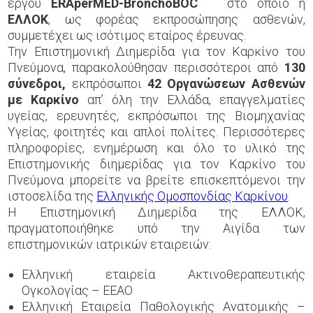
έργου
ΕRAperMED-BronchoBOC
στο οποίο η
ΕΛΛΟΚ
, ως φορέας εκπροσώπησης ασθενών,
συμμετέχει ως ισότιμος εταίρος έρευνας.
Την Επιστημονική Διημερίδα για τον Καρκίνο του
Πνεύμονα, παρακολούθησαν περισσότεροι από
130
σύνεδροι,
εκπρόσωποι
42 Οργανώσεων Ασθενών
με Καρκίνο
απ’ όλη την Ελλάδα, επαγγελματίες
υγείας, ερευνητές, εκπρόσωποι της Βιομηχανίας
Υγείας, φοιτητές και απλοί πολίτες. Περισσότερες
πληροφορίες, ενημέρωση και όλο το υλικό της
Επιστημονικής διημερίδας για τον Καρκίνο του
Πνεύμονα μπορείτε να βρείτε επισκεπτόμενοι την
ιστοσελίδα της
Ελληνικής Ομοσπονδίας Καρκίνου
.
Η Επιστημονική Διημερίδα της ΕΛΛΟΚ,
πραγματοποιήθηκε υπό την Αιγίδα των
επιστημονικών ιατρικών εταιρειών:
Ελληνική εταιρεία Ακτινοθεραπευτικής
Ογκολογίας – ΕΕΑΟ
Ελληνική Εταιρεία Παθολογικής Ανατομικής –