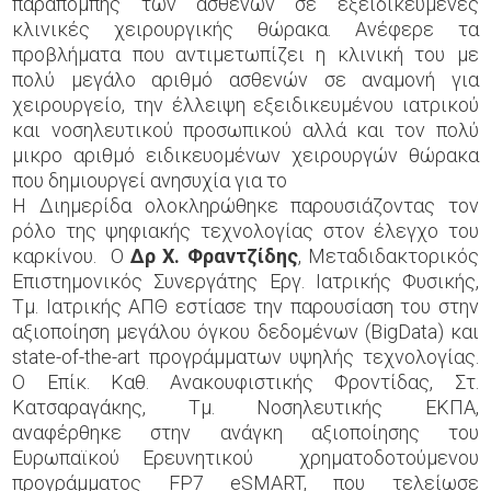
παραπομπής των ασθενών σε εξειδικευμένες
κλινικές χειρουργικής θώρακα. Ανέφερε τα
προβλήματα που αντιμετωπίζει η κλινική του με
πολύ μεγάλο αριθμό ασθενών σε αναμονή για
χειρουργείο, την έλλειψη εξειδικευμένου ιατρικού
και νοσηλευτικού προσωπικού αλλά και τον πολύ
μικρο αριθμό ειδικευομένων χειρουργών θώρακα
που δημιουργεί ανησυχία για το
Η Διημερίδα ολοκληρώθηκε παρουσιάζοντας τον
ρόλο της ψηφιακής τεχνολογίας στον έλεγχο του
καρκίνου. Ο
Δρ Χ. Φραντζίδης
, Μεταδιδακτορικός
Επιστημονικός Συνεργάτης Εργ. Ιατρικής Φυσικής,
Τμ. Ιατρικής ΑΠΘ εστίασε την παρουσίαση του στην
αξιοποίηση μεγάλου όγκου δεδομένων (ΒigData) και
state-of-the-art προγράμματων υψηλής τεχνολογίας.
Ο Επίκ. Καθ. Ανακουφιστικής Φροντίδας, Στ.
Κατσαραγάκης, Τμ. Νοσηλευτικής ΕΚΠΑ,
αναφέρθηκε στην ανάγκη αξιοποίησης του
Ευρωπαϊκού Ερευνητικού χρηματοδοτούμενου
προγράμματος FP7 eSMART, που τελείωσε