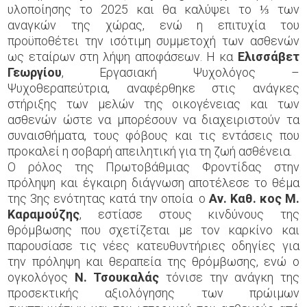
υλοποίησης το 2025 και θα καλύψει το ⅓ των
αναγκών της χώρας, ενώ η επιτυχία του
προϋποθέτει την ισότιμη συμμετοχή των ασθενών
ως εταίρων στη λήψη αποφάσεων. Η κα
Ελισσάβετ
Γεωργίου
, Εργασιακή Ψυχολόγος –
Ψυχοθεραπεύτρια, αναφέρθηκε στις ανάγκες
στήριξης των μελών της οικογένειας και των
ασθενών ώστε να μπορέσουν να διαχειριστούν τα
συναισθήματα, τους φόβους και τις εντάσεις που
προκαλεί η σοβαρή απειλητική για τη ζωή ασθένεια.
Ο ρόλος της Πρωτοβάθμιας Φροντίδας στην
πρόληψη και έγκαιρη διάγνωση αποτέλεσε το θέμα
της 3ης ενότητας κατά την οποία ο
Αν. Καθ. κος Μ.
Καραμούζης
, εστίασε στους κινδύνους της
θρόμβωσης που σχετίζεται με τον καρκίνο και
παρουσίασε τις νέες κατευθυντήριες οδηγίες για
την πρόληψη και θεραπεία της θρόμβωσης, ενώ ο
ογκολόγος
Ν. Τσουκαλάς
τόνισε την ανάγκη της
προσεκτικής αξιολόγησης των πρώιμων