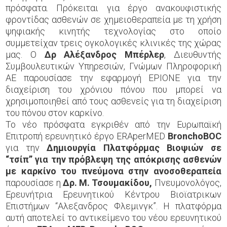
πρόσφατα. Πρόκειται για έργο ανακουφιστικής
φροντίδας ασθενών σε χημειοθεραπεία με τη χρήση
ψηφιακής κινητής τεχνολογίας στο οποίο
συμμετείχαν τρεις ογκολογικές κλινικές της χώρας
μας. Ο
Δρ Αλέξανδρος
Mπέρλερ
, Διευθυντής
Συμβουλευτικών Υπηρεσιών, Γνώμων Πληροφορική
ΑΕ παρουσίασε την εφαρμογή EPIONE για την
διαχείριση του χρόνιου πόνου που μπορεί να
χρησιμοποιηθεί από τους ασθενείς για τη διαχείριση
του πόνου στον καρκίνο.
To νέο πρόσφατα εγκριθέν από την Ευρωπαϊκή
Επιτροπή ερευνητικό έργο ΕRAperMED
BronchoBOC
για την
Δημιουργία Πλατφόρμας Βιοψιών σε
“τσίπ” για την πρόβλεψη της απόκρισης ασθενών
με καρκίνο του πνεύμονα στην ανοσοθεραπεία
παρουσίασε η
Δρ. Μ. Τσουμακίδου,
Πνευμονολόγος,
Ερευνήτρια Ερευνητικού Κέντρου Βιοϊατρικων
Επιστήμων “Αλεξανδρος Φλεμινγκ”. Η πλατφόρμα
αυτή αποτελεί το αντικείμενο του νέου ερευνητικού