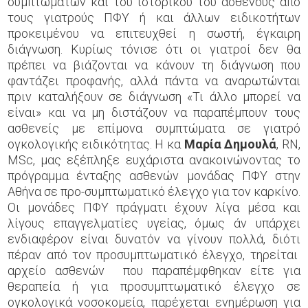
συμπτωμάτων και του ιστορικού του ασθενούς από
τους γιατρούς ΠΦΥ ή και άλλων ειδικοτήτων
προκειμένου να επιτευχθεί η σωστή, έγκαιρη
διάγνωση. Κυρίως τόνισε ότι οι γιατροί δεν θα
πρέπει να βιάζονται να κάνουν τη διάγνωση που
φαντάζει προφανής, αλλά πάντα να αναρωτώνται
πριν καταλήξουν σε διάγνωση «Τι άλλο μπορεί να
είναι» και να μη διστάζουν να παραπέμπουν τους
ασθενείς με επίμονα συμπτώματα σε γιατρό
ογκολογικής ειδικότητας. Η κα
Μαρία Δημουλά
, RN,
MSc, μας εξέπληξε ευχάριστα ανακοινώνοντας το
πρόγραμμα ένταξης ασθενών μονάδας ΠΦΥ στην
Αθήνα σε προ-συμπτωματικό έλεγχο για τον καρκίνο.
Οι μονάδες ΠΦΥ πράγματι έχουν λίγα μέσα και
λίγους επαγγελματίες υγείας, όμως άν υπάρχει
ενδιαφέρον είναι δυνατόν να γίνουν πολλά, διότι
πέραν από τον προσυμπτωματικό έλεγχο, τηρείται
αρχείο ασθενών που παραπέμφθηκαν είτε για
θεραπεία ή για προσυμπτωματικό έλεγχο σε
ογκολογικά νοσοκομεία, παρέχεται ενημέρωση για