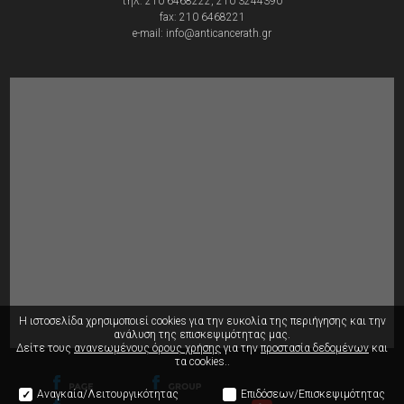
τηλ: 210 6468222, 210 3244390
fax: 210 6468221
e-mail: info@anticancerath.gr
Η ιστοσελίδα χρησιμοποιεί cookies για την ευκολία της περιήγησης
και την
ανάλυση της επισκεψιμότητας μας.
Δείτε τους
ανανεωμένους όρους χρήσης
για την
προστασία δεδομένων
και
τα cookies..
Αναγκαία/Λειτουργικότητας
Επιδόσεων/Επισκεψιμότητας