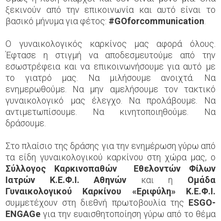
ξεκινούν από την επικοινωνία και αυτό είναι το
βασικό μήνυμα για φέτος:
#
GOforcommunication
.
Ο γυναικολογικός καρκίνος μας αφορά όλους.
Έφτασε η στιγμή να αποδεσμευτούμε από την
εσωστρέφεια και να επικοινωνήσουμε για αυτό με
το γιατρό μας. Να μιλήσουμε ανοιχτά. Να
ενημερωθούμε. Να μην αμελήσουμε τον τακτικό
γυναικολογικό μας έλεγχο. Να προλάβουμε. Να
αντιμετωπίσουμε. Να κινητοποιηθούμε. Να
δράσουμε.
Στο πλαίσιο της δράσης για την ενημέρωση γύρω από
τα είδη γυναικολογικού καρκίνου στη χώρα μας, o
Σύλλογος Καρκινοπαθών Εθελοντών Φίλων
Ιατρών Κ.Ε.Φ.Ι. Αθηνών
και η
Ομάδα
Γυναικολογικού Καρκίνου «Εριφύλη» Κ.Ε.Φ.Ι.
συμμετέχουν στη διεθνή πρωτοβουλία της
ESGO
-
ENGAGe
για την ευαισθητοποίηση γύρω από το θέμα