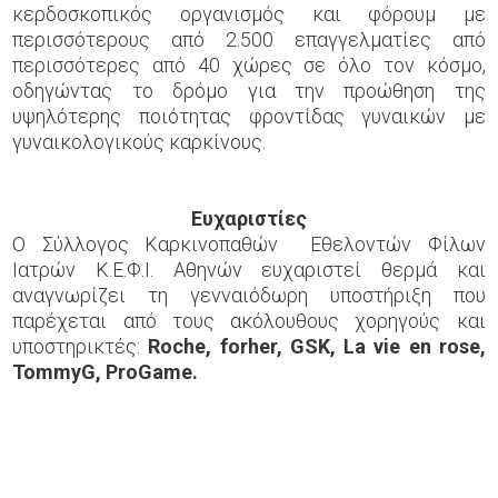
κερδοσκοπικός οργανισμός και φόρουμ με
περισσότερους από 2.500 επαγγελματίες από
περισσότερες από 40 χώρες σε όλο τον κόσμο,
οδηγώντας το δρόμο για την προώθηση της
υψηλότερης ποιότητας φροντίδας γυναικών με
γυναικολογικούς καρκίνους.
Ευχαριστίες
Ο Σύλλογος Καρκινοπαθών Εθελοντών Φίλων
Ιατρών Κ.Ε.Φ.Ι. Αθηνών ευχαριστεί θερμά και
αναγνωρίζει τη γενναιόδωρη υποστήριξη που
παρέχεται από τους ακόλουθους χορηγούς και
υποστηρικτές:
Roche
,
forher
,
GSK
,
La
vie
en
rose
,
TommyG
,
ProGame
.