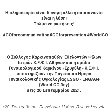
Η πληροφορία είναι δύναμη αλλά η επικοινωνία
είναι η λύση!
Τόλμα
να
ρωτήσεις
!
#GOforcommunication#GOforprevention
#
WorldGO
Ο Σύλλογος Καρκινοπαθών Εθελοντών Φίλων
Ιατρών Κ.Ε.Φ.Ι. Αθηνών και η ομάδα
Γυναικολογικού Καρκίνου «Εριφύλη» Κ.Ε.Φ.Ι.
υποστηρίζουν την Παγκόσμια Ημέρα
Γυναικολογικής Ογκολογίας
ESGO
-
ENGAGe
(
World
GO
Day
)
στις 20 Σεπτεμβρίου 2021.
«20 Σεπτεμβρίου. Παγκόσμια Ημέρα Γυναικολογικής