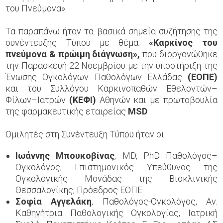
του Πνεύμονα».
Τα παραπάνω ήταν τα βασικά σημεία συζήτησης της
συνέντευξης Τύπου με θέμα:
«Καρκίνος του
πνεύμονα & πρώιμη διάγνωση»,
που διοργανώθηκε
την Παρασκευή 22 Νοεμβρίου με την υποστήριξη
της
Ένωσης Ογκολόγων Παθολόγων Ελλάδας
(ΕΟΠΕ)
και του Συλλόγου Καρκινοπαθών Εθελοντών–
Φίλων–Ιατρών
(ΚΕΦΙ)
Αθηνών και με πρωτοβουλία
της φαρμακευτικής εταιρείας
MSD
.
Ομιλητές στη Συνέντευξη Τύπου ήταν οι:
Ιωάννης Μπουκοβίνας
, MD, PhD Παθολόγος–
Ογκολόγος, Επιστημονικός Υπεύθυνος της
Ογκολογικής Μονάδας της Βιοκλινικής
Θεσσαλονίκης, Πρόεδρος ΕΟΠΕ
Σοφία Αγγελάκη
, Παθολόγος-Ογκολόγος, Αν.
Καθηγήτρια Παθολογικής Ογκολογίας, Ιατρική