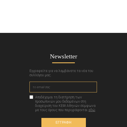
Newsletter
Εγγραφείτε για να λαμβάνετε τα νέα του
συλλόγου μας.
Αποδέχομαι τη διατήρηση των
προσωπικών μου δεδομένων στη
διαχείριση του ΚΕΦΙ Αθηνών σύμφωνα
με τους όρους που περιγράφονται
εδώ
.
ΕΓΓΡΑΦΗ