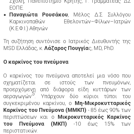
Σχολή, Πανεπιστήμιο Κρήτης, Γ. Γραμματέας ΔΣ
ΕΟΠΕ.
Παναγιώτα Ρουσάκου
, Μέλος Δ.Σ.
Συλλόγου
Καρκινοπαθών Εθελοντών–Φίλων–Ιατρών
(Κ.Ε.Φ.Ι.) Αθηνών
Τη συζήτηση συντόνισε ο Ιατρικός Διευθυντής της
MSD Ελλάδας, κ.
Λάζαρος Πουγγία
ς, MD, PhD.
Ο καρκίνος του πνεύμονα
Ο καρκίνος του πνεύμονα αποτελεί μια νόσο που
σχηματίζεται σε ιστούς των πνευμόνων,
προερχόμενη από διάφορα είδη κυττάρων των
5
αεραγωγών
. Υπάρχουν δύο κύριοι τύποι του
συγκεκριμένου καρκίνου, ο
Μη-Μικροκυτταρικός
Καρκίνος του Πνεύμονα (ΜΜΚΠ)
- 85 έως 90% των
περιπτώσεων και o
Μικροκυτταρικός Καρκίνος
του Πνεύμονα (ΜΚΠ)
-10 έως 15% των
περιστατικών.