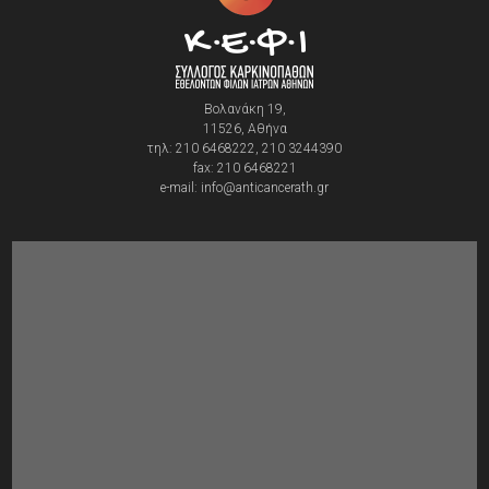
Βολανάκη 19,
11526, Αθήνα
τηλ: 210 6468222, 210 3244390
fax: 210 6468221
e-mail: info@anticancerath.gr