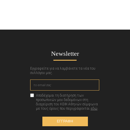
Newsletter
Εγγραφείτε για να λαμβάνετε τα νέα του
συλλόγου μας.
Αποδέχομαι τη διατήρηση των
προσωπικών μου δεδομένων στη
διαχείριση του ΚΕΦΙ Αθηνών σύμφωνα
με τους όρους που περιγράφονται
εδώ
.
ΕΓΓΡΑΦΗ