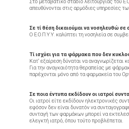
Στο μεταβατικό στάδιο λειτουργίας του Ε.Ο
απευθύνονται στις αρμόδιες υπηρεσίες τω
Σε τί θέση δικαιούμαι να νοσηλευθώ σε
Ο Ε.Ο.Π.Υ.Υ. καλύπτει τη νοσηλεία σε συμβ
Τί ισχύει για τα φάρμακα που δεν κυκλ
Κατ' εξαίρεση δύναται να αναγνωρίζεται 
Για την αναγκαιότητα θεραπείας με φάρμ
παρέχονται μόνο από τα φαρμακεία του Ορ
Σε ποια έντυπα εκδίδουν οι ιατροί συντ
Οι ιατροί είτε εκδίδουν ηλεκτρονικές συντ
εφόσον δεν είναι δυνατόν να συνταγογραφ
συνταγή των φαρμάκων μπορεί να εκτελεστ
ελεγκτή ιατρό, όπου τούτο προβλέπεται.