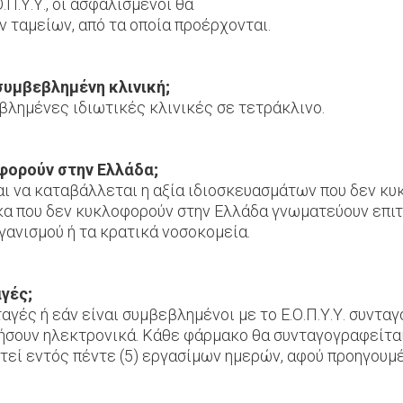
.Π.Υ.Υ., οι ασφαλισμένοι θα
ν ταμείων, από τα οποία προέρχονται.
 συμβεβλημένη κλινική;
εβλημένες ιδιωτικές κλινικές σε τετράκλινο.
οφορούν στην Ελλάδα;
και να καταβάλλεται η αξία ιδιοσκευασμάτων που δεν κ
ακα που δεν κυκλοφορούν στην Ελλάδα γνωματεύουν επι
γανισμού ή τα κρατικά νοσοκομεία.
αγές;
αγές ή εάν είναι συμβεβλημένοι με το Ε.Ο.Π.Υ.Υ. συντα
ήσουν ηλεκτρονικά. Κάθε φάρμακο θα συνταγογραφείται 
εί εντός πέντε (5) εργασίμων ημερών, αφού προηγουμ