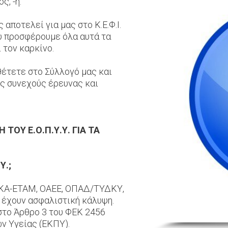
ς, -η.
αποτελεί για μας στο Κ.Ε.Φ.Ι.
υ προσφέρουμε όλα αυτά τα
 τον καρκίνο.
έτετε στο Σύλλογό μας και
ς συνεχούς έρευνας και
ΤΟΥ Ε.Ο.Π.Υ.Υ. ΓΙΑ ΤΑ
Υ.;
ΙΚΑ-ΕΤΑΜ, ΟΑΕΕ, ΟΠΑΔ/ΤΥΔΚΥ,
 έχουν ασφαλιστική κάλυψη.
στο Άρθρο 3 του ΦΕΚ 2456
ν Υγείας (ΕΚΠΥ).