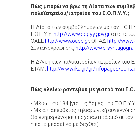
Πώς μπορώ να βρω τη Λίστα των συμβεβλ
πολυϊατρείου/ιατρείου του Ε.Ο.Π.Υ.Υ.;
Η Λίστα των συμβεβλημένων με τον Ε.Ο.Π.Υ
Ε.Ο.Π.Υ.Υ.
http://www.eopyy.gov.gr
στις ιστο
ΟΑΕΕ
http://www.oaee.gr
, ΟΠΑΔ
http://www.
Συνταγογράφησης
http://www.e-syntagografi
Η Δ/νση των πολυϊατρείων-ιατρείων του Ε.
ΕΤΑΜ:
http://www.ika.gr/gr/infopages/cont
Πώς κλείνω ραντεβού με γιατρό του Ε.Ο.
- Μέσω του 184 [για τις δομές του Ε.Ο.Π.Υ.Υ
- Με απ' απευθείας τηλεφωνική συνεννόησ
Θα ενημερώνομαι υποχρεωτικά από αυτόν ε
ή πότε μπορεί να με δεχθεί).