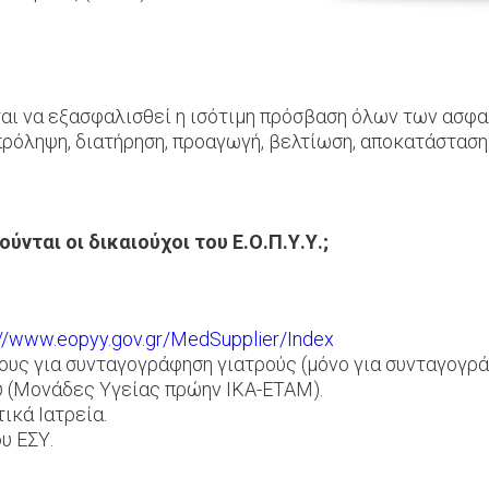
εται να εξασφαλισθεί η ισότιμη πρόσβαση όλων των ασφ
πρόληψη, διατήρηση, προαγωγή, βελτίωση, αποκατάσταση
νται οι δικαιούχοι του Ε.Ο.Π.Υ.Υ.;
://www.eopyy.gov.gr/MedSupplier/Index
υς για συνταγογράφηση γιατρούς (μόνο για συνταγογρ
ύ (Μονάδες Υγείας πρώην ΙΚΑ-ΕΤΑΜ).
ικά Ιατρεία.
υ ΕΣΥ.