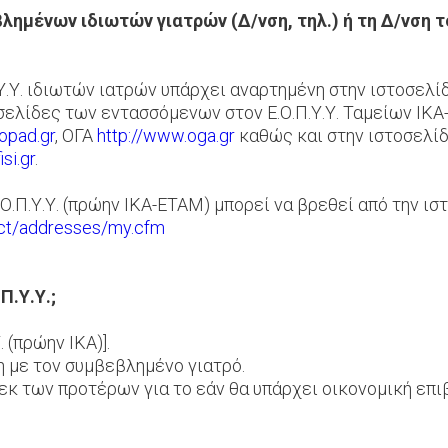
ημένων ιδιωτών γιατρών (Δ/νση, τηλ.) ή τη Δ/νση 
.Υ. ιδιωτών ιατρών υπάρχει αναρτημένη στην ιστοσελί
σελίδες των εντασσόμενων στον Ε.Ο.Π.Υ.Υ. Ταμείων ΙΚ
opad.gr
, ΟΓΑ
http://www.oga.gr
καθώς και στην ιστοσελί
si.gr
.
Ο.Π.Υ.Υ. (πρώην ΙΚΑ-ΕΤΑΜ) μπορεί να βρεθεί από την ιστ
act/addresses/my.cfm
Π.Υ.Υ.;
. (πρώην ΙΚΑ)].
η με τον συμβεβλημένο γιατρό.
κ των προτέρων για το εάν θα υπάρχει οικονομική επι