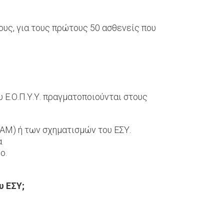
χους, για τους πρώτους 50 ασθενείς που
 Ε.Ο.Π.Υ.Υ. πραγματοποιούνται στους
ΑΜ) ή των σχηματισμών του ΕΣΥ.
α
ο.
υ ΕΣΥ;