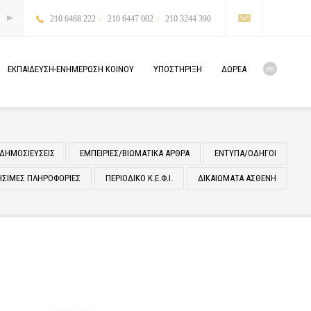
210 6468 222
210 6447 002
210 3244 390
en
ΕΚΠΑΙΔΕΥΣΗ-ΕΝΗΜΕΡΩΣΗ
ΚΟΙΝΟΥ
ΥΠΟΣΤΗΡΙΞΗ
ΔΩΡΕΑ
ΔΗΜΟΣΙΕΥΣΕΙΣ
ΕΜΠΕΙΡΙΕΣ/ΒΙΩΜΑΤΙΚΑ ΑΡΘΡΑ
ΕΝΤΥΠΑ/ΟΔΗΓΟΙ
ΗΣΙΜΕΣ ΠΛΗΡΟΦΟΡΙΕΣ
ΠΕΡΙΟΔΙΚΟ Κ.Ε.Φ.Ι.
ΔΙΚΑΙΩΜΑΤΑ ΑΣΘΕΝΗ