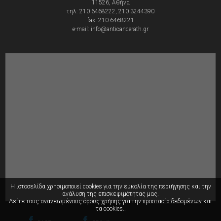
11526, Αθήνα
τηλ: 210 6468222, 210 3244390
fax: 210 6468221
e-mail: info@anticancerath.gr
Η ιστοσελίδα χρησιμοποιεί cookies για την ευκολία της περιήγησης
και την
ανάλυση της επισκεψιμότητας μας.
Δείτε τους
ανανεωμένους όρους χρήσης
για την
προστασία δεδομένων
και
τα cookies..