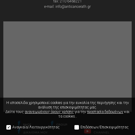
fax: 210 6468221
e-mail: info@anticancerath.gr
Η ιστοσελίδα χρησιμοποιεί cookies για την ευκολία της περιήγησης
και την
ανάλυση της επισκεψιμότητας μας.
Δείτε τους
ανανεωμένους όρους χρήσης
για την
προστασία δεδομένων
και
τα cookies..
Αναγκαία/Λειτουργικότητας
Επιδόσεων/Επισκεψιμότητας