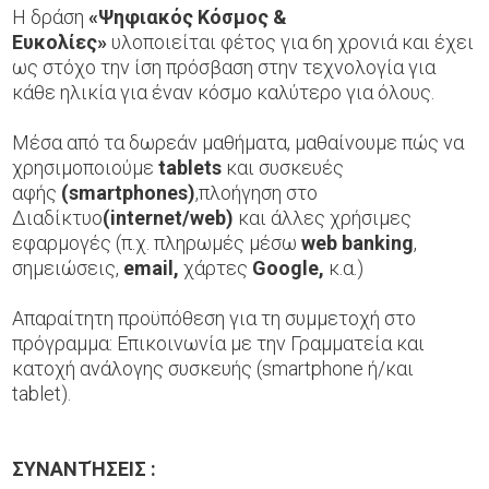
Η δράση
«Ψηφιακός Κόσμος &
Ευκολίες»
υλοποιείται φέτος για 6η χρονιά και έχει
ως στόχο την ίση πρόσβαση στην τεχνολογία για
κάθε ηλικία για έναν κόσμο καλύτερο για όλους.
Μέσα από τα δωρεάν μαθήματα, μαθαίνουμε πώς να
χρησιμοποιούμε
tablets
και συσκευές
αφής
(smartphones)
,πλοήγηση στο
Διαδίκτυο
(internet/web)
και άλλες χρήσιμες
εφαρμογές (π.χ. πληρωμές μέσω
web banking
,
σημειώσεις,
email,
χάρτες
Google,
κ.α.)
Απαραίτητη προϋπόθεση για τη συμμετοχή στο
πρόγραμμα: Επικοινωνία με την Γραμματεία και
κατοχή ανάλογης συσκευής (smartphone ή/και
tablet).
ΣΥΝΑΝΤΉΣΕΙΣ :