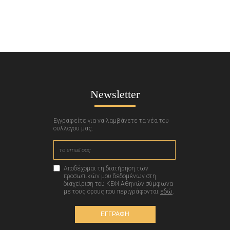
Newsletter
Εγγραφείτε για να λαμβάνετε τα νέα του
συλλόγου μας.
Αποδέχομαι τη διατήρηση των
προσωπικών μου δεδομένων στη
διαχείριση του ΚΕΦΙ Αθηνών σύμφωνα
με τους όρους που περιγράφονται
εδώ
.
ΕΓΓΡΑΦΗ