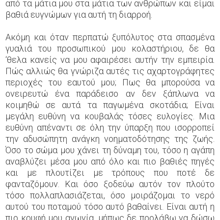
από τα μάτια μου στα μάτια των ανθρώπων και είμαι
βαθιά ευγνώμων για αυτή τη διαρροή.
Ακόμη και όταν περπατώ ξυπόλυτος στα σπασμένα
γυαλιά του προσωπικού μου κολαστήριου, δε θα
‘θελα κανείς να μου αφαιρέσει αυτήν την εμπειρία.
Πώς αλλιώς θα γνώριζα αυτές τις αχαρτογράφητες
περιοχές του εαυτού μου; Πως θα μπορούσα να
ονειρευτώ ένα παράδεισο αν δεν ξάπλωνα να
κοιμηθώ σε αυτά τα παγωμένα σκοτάδια; Είναι
μεγάλη ευθύνη να κουβαλάς τόσες ευλογίες. Μια
ευθύνη απέναντι σε όλη την ύπαρξη που ισορροπεί
την αδυσώπητη ανάγκη νοηματοδότησης της ζωής.
Όσο το σώμα μου χάνει τη δύναμη του, τόσο η αγάπη
αναβλύζει μέσα μου από όλο και πιο βαθιές πηγές
και με πλουτίζει με τρόπους που ποτέ δε
φανταζόμουν. Και όσο ξοδεύω αυτόν τον πλούτο
τόσο πολλαπλασιάζεται, όσο μοιράζομαι το νερό
αυτού του ποταμού τόσο αυτό βαθαίνει. Είναι αυτή η
πιο κρυφή μου αγωνία, μήπως δε προλάβω να δώσω