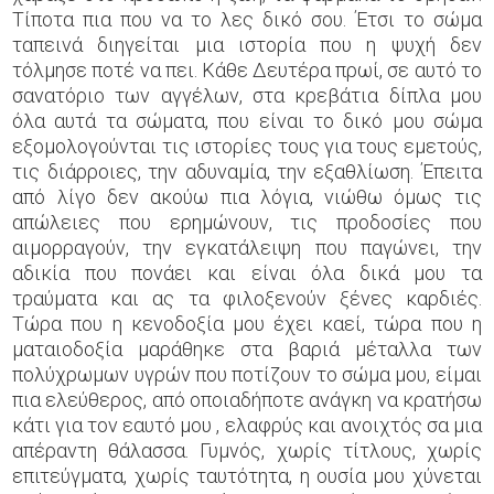
Τίποτα πια που να το λες δικό σου. Έτσι το σώμα
ταπεινά διηγείται μια ιστορία που η ψυχή δεν
τόλμησε ποτέ να πει. Κάθε Δευτέρα πρωί, σε αυτό το
σανατόριο των αγγέλων, στα κρεβάτια δίπλα μου
όλα αυτά τα σώματα, που είναι το δικό μου σώμα
εξομολογούνται τις ιστορίες τους για τους εμετούς,
τις διάρροιες, την αδυναμία, την εξαθλίωση. Έπειτα
από λίγο δεν ακούω πια λόγια, νιώθω όμως τις
απώλειες που ερημώνουν, τις προδοσίες που
αιμορραγούν, την εγκατάλειψη που παγώνει, την
αδικία που πονάει και είναι όλα δικά μου τα
τραύματα και ας τα φιλοξενούν ξένες καρδιές.
Τώρα που η κενοδοξία μου έχει καεί, τώρα που η
ματαιοδοξία μαράθηκε στα βαριά μέταλλα των
πολύχρωμων υγρών που ποτίζουν το σώμα μου, είμαι
πια ελεύθερος, από οποιαδήποτε ανάγκη να κρατήσω
κάτι για τον εαυτό μου , ελαφρύς και ανοιχτός σα μια
απέραντη θάλασσα. Γυμνός, χωρίς τίτλους, χωρίς
επιτεύγματα, χωρίς ταυτότητα, η ουσία μου χύνεται