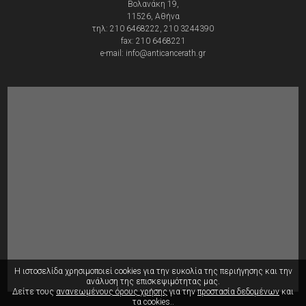
Βολανάκη 19,
11526, Αθήνα
τηλ: 210 6468222, 210 3244390
fax: 210 6468221
e-mail: info@anticancerath.gr
Η ιστοσελίδα χρησιμοποιεί cookies για την ευκολία της περιήγησης
και την
ανάλυση της επισκεψιμότητας μας.
Δείτε τους
ανανεωμένους όρους χρήσης
για την
προστασία δεδομένων
και
τα cookies..