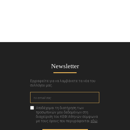
Newsletter
Εγγραφείτε για να λαμβάνετε τα νέα του
συλλόγου μας.
Αποδέχομαι τη διατήρηση των
προσωπικών μου δεδομένων στη
διαχείριση του ΚΕΦΙ Αθηνών σύμφωνα
με τους όρους που περιγράφονται
εδώ
.