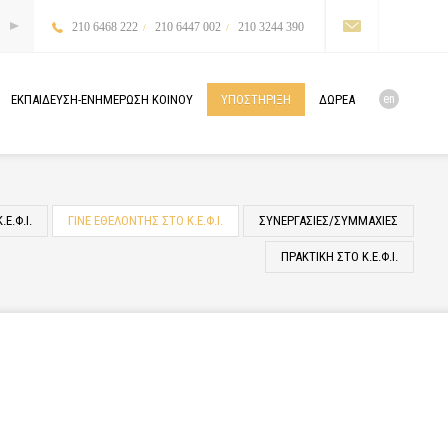
210 6468 222
210 6447 002
210 3244 390
en
ΕΚΠΑΙΔΕΥΣΗ-ΕΝΗΜΕΡΩΣΗ
ΚΟΙΝΟΥ
ΥΠΟΣΤΗΡΙΞΗ
ΔΩΡΕΑ
Ε.Φ.Ι.
ΓΙΝΕ ΕΘΕΛΟΝΤΗΣ ΣΤΟ Κ.Ε.Φ.Ι.
ΣΥΝΕΡΓΑΣΙΕΣ/ΣΥΜΜΑΧΙΕΣ
ΠΡΑΚΤΙΚΗ ΣΤΟ Κ.Ε.Φ.Ι.