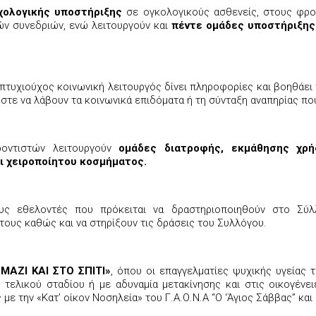
χολογικής υποστήριξης
σε ογκολογικούς ασθενείς, στους φρον
ών συνεδριών, ενώ λειτουργούν και
πέντε ομάδες υποστήριξης
 πτυχιούχος κοινωνική λειτουργός δίνει πληροφορίες και βοηθάει
ώστε να λάβουν τα κοινωνικά επιδόματα ή τη σύνταξη αναπηρίας που
ροντιστών λειτουργούν
ομάδες διατροφής, εκμάθησης χρή
ι χειροποίητου κοσμήματος.
ς εθελοντές που πρόκειται να δραστηριοποιηθούν στο Σύλλ
 τους καθώς και να στηρίξουν τις δράσεις του Συλλόγου.
«ΜΑΖΙ ΚΑΙ ΣΤΟ ΣΠΙΤΙ»
, όπου οι επαγγελματίες ψυχικής υγείας 
 τελικού σταδίου ή με αδυναμία μετακίνησης και στις οικογένε
ε την «Κατ’ οίκον Νοσηλεία» του Γ.Α.Ο.Ν.Α “Ο ‘Άγιος Σάββας” και 