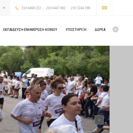
210 6468 222
210 6447 002
210 3244 390
en
ΕΚΠΑΙΔΕΥΣΗ-ΕΝΗΜΕΡΩΣΗ
ΚΟΙΝΟΥ
ΥΠΟΣΤΗΡΙΞΗ
ΔΩΡΕΑ