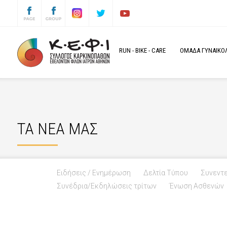
RUN
-
BIKE
-
CARE
ΟΜΑΔΑ ΓΥΝΑΙΚΟΛΟ
ΤΑ ΝΕΑ ΜΑΣ
Ειδήσεις / Ενημέρωση
Δελτία Τύπου
Συνεντε
Συνέδρια/Εκδηλώσεις τρίτων
Ένωση Ασθενών