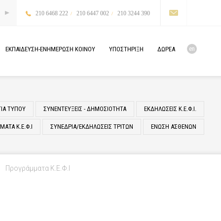
210 6468 222
210 6447 002
210 3244 390
en
ΕΚΠΑΙΔΕΥΣΗ-ΕΝΗΜΕΡΩΣΗ
ΚΟΙΝΟΥ
ΥΠΟΣΤΗΡΙΞΗ
ΔΩΡΕΑ
ΤΙΑ ΤΥΠΟΥ
ΣΥΝΕΝΤΕΥΞΕΙΣ - ΔΗΜΟΣΙΟΤΗΤΑ
ΕΚΔΗΛΩΣΕΙΣ Κ.Ε.Φ.Ι.
ΑΤΑ Κ.Ε.Φ.Ι
ΣΥΝΕΔΡΙΑ/ΕΚΔΗΛΩΣΕΙΣ ΤΡΙΤΩΝ
ΕΝΩΣΗ ΑΣΘΕΝΩΝ
Προγράμματα Κ.Ε.Φ.Ι