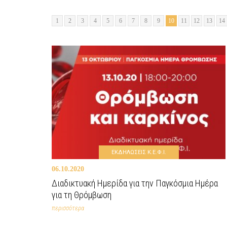
1
2
3
4
5
6
7
8
9
10
11
12
13
14
ΕΚΔΗΛΩΣΕΙΣ Κ.Ε.Φ.Ι.
06.10.2020
Διαδικτυακή Ημερίδα για την Παγκόσμια Ημέρα
για τη Θρόμβωση
περισσότερα