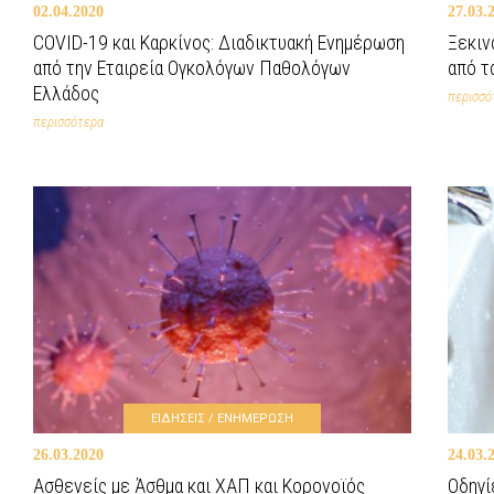
02.04.2020
27.03.
COVID-19 και Καρκίνος: Διαδικτυακή Ενημέρωση
Ξεκιν
από την Εταιρεία Ογκολόγων Παθολόγων
από τ
Ελλάδος
περισσό
περισσότερα
ΕΙΔΗΣΕΙΣ / ΕΝΗΜΕΡΩΣΗ
26.03.2020
24.03.
Ασθενείς με Άσθμα και ΧΑΠ και Κορονοϊός
Οδηγί