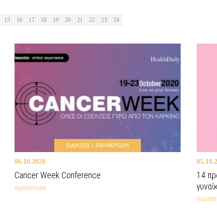
15
16
17
18
19
20
21
22
23
24
ΕΙΔΗΣΕΙΣ / ΕΝΗΜΕΡΩΣΗ
06.10.2020
05.10.
Cancer Week Conference
14 πρ
γυναί
περισσότερα
περισσό