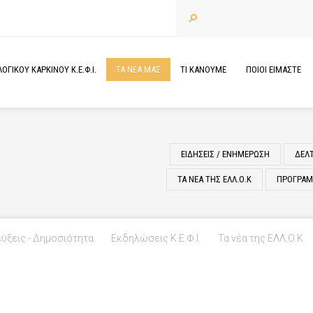
ΓΙΚΟΥ ΚΑΡΚΙΝΟΥ Κ.Ε.Φ.Ι.
ΤΑ
ΝΕΑ
ΜΑΣ
ΤΙ
ΚΑΝΟΥΜΕ
ΠΟΙΟΙ
ΕΙΜΑΣΤΕ
ΕΙΔΗΣΕΙΣ / ΕΝΗΜΕΡΩΣΗ
ΔΕΛ
ΤΑ ΝΕΑ ΤΗΣ ΕΛΛ.Ο.Κ
ΠΡΟΓΡΑΜΜ
ύξεις - Δημοσιότητα
Εκδηλώσεις Κ.Ε.Φ.Ι.
Τα νέα της ΕΛΛ.Ο.Κ